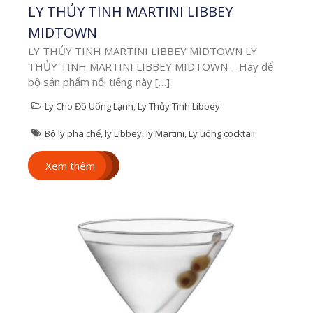
LY THỦY TINH MARTINI LIBBEY
20/10
MIDTOWN
Xem thêm
LY THỦY TINH MARTINI LIBBEY MIDTOWN LY
THỦY TINH MARTINI LIBBEY MIDTOWN – Hãy để
bộ sản phẩm nổi tiếng này […]
Ly Cho Đồ Uống Lạnh
,
Ly Thủy Tinh Libbey
Bộ ly pha chế
,
ly Libbey
,
ly Martini
,
Ly uống cocktail
Xem thêm
Tổng hợp 10+ ý
tưởng quà tặng
20/10 cho doanh
nghiệp ý nghĩa
và thiết thực
nhất năm nay!
Tổng hợp 10+ ý tưởng
quà tặng 20/10 cho