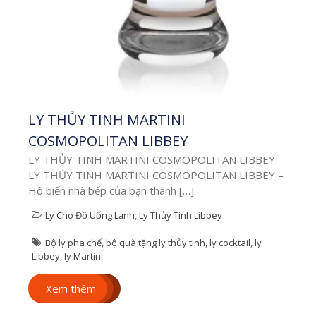
Tin Tức & Xu Hướng
cá nhân hóa quà
tặng
,
CUPS.VN
,
in ly sứ
,
ly
cá nhân hóa
,
ly độc
quyền
,
ly giữ nhiệt in tên
,
ly in hình
,
ly in tên
,
ly quà
tặng
,
ly sứ dễ thương
,
Ly
sứ in theo yêu cầu
,
ly
thiết kế riêng
,
quà tặng
LY THỦY TINH MARTINI
cá nhân
COSMOPOLITAN LIBBEY
LY THỦY TINH MARTINI COSMOPOLITAN LIBBEY
Xem thêm
LY THỦY TINH MARTINI COSMOPOLITAN LIBBEY –
Hô biến nhà bếp của bạn thành […]
Ly Cho Đồ Uống Lạnh
,
Ly Thủy Tinh Libbey
Bộ ly pha chế
,
bộ quà tặng ly thủy tinh
,
ly cocktail
,
ly
Libbey
,
ly Martini
Xem thêm
Vì Sao Ly Uống