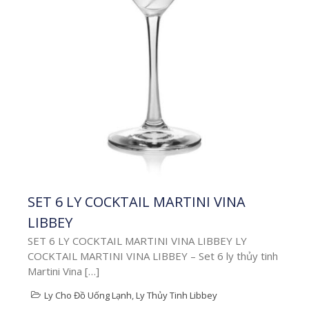
doanh nghiệp ý nghĩa và
thiết thực nhất năm nay!
Chỉ […]
8 / 10 2025
Kiến Thức Quà Tặng Ý
Nghĩa | Cẩm Nang Chọn
Quà Doanh Nghiệp
,
Quà
Tặng Nhân Viên
cách chọn quà 20/10
,
đặt quà 20/10 số lượng
lớn
,
quà tặng 20.10 cho
doanh nghiệp
,
Quà tặng
20/10 cho nhân viên
SET 6 LY COCKTAIL MARTINI VINA
LIBBEY
Xem thêm
SET 6 LY COCKTAIL MARTINI VINA LIBBEY LY
COCKTAIL MARTINI VINA LIBBEY – Set 6 ly thủy tinh
Martini Vina […]
Ly Cho Đồ Uống Lạnh
,
Ly Thủy Tinh Libbey