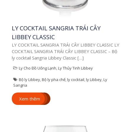
Dịch Vụ Khắc
Laser Lên Ly Tre
LY COCKTAIL SANGRIA TRÁI CÂY
Theo Yêu Cầu
LIBBEY CLASSIC
Tại Hcm
LY COCKTAIL SANGRIA TRÁI CÂY LIBBEY CLASSIC LY
Địa Chỉ Khắc Laser Lên
COCKTAIL SANGRIA TRÁI CÂY LIBBEY CLASSIC – Bộ
Ly Tre Ở Hcm Bạn
ly cocktail Sangria Libbey Classic […]
đang tìm địa chỉ để
khắc laser lên ly tre […]
Ly Cho Đồ Uống Lạnh
,
Ly Thủy Tinh Libbey
Xem thêm
Bộ ly Libbey
,
Bộ ly pha chế
,
ly cocktail
,
ly Libbey
,
Ly
Sangria
Xem thêm