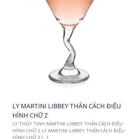
tôi . Hãy để
chúng tôi
mang lại
những sản
phẩm chất
lượng nhất
cho
LY MARTINI LIBBEY THÂN CÁCH ĐIỆU
website
HÌNH CHỮ Z
LY THỦY TINH MARTINI LIBBEY THÂN CÁCH ĐIỆU
của bạn.
HÌNH CHỮ Z LY MARTINI LIBBEY THÂN CÁCH ĐIỆU
HÌNH CHỮ Z […]