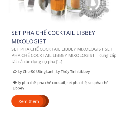
các thông
tin mới
SET PHA CHẾ COCKTAIL LIBBEY
nhất về
MIXOLOGIST
công nghệ
SET PHA CHẾ COCKTAIL LIBBEY MIXOLOGIST SET
PHA CHẾ COCKTAIL LIBBEY MIXOLOGIST – cung cấp
tất cả các dụng cụ pha […]
in ấn, quà
Ly Cho Đồ Uống Lạnh
,
Ly Thủy Tinh Libbey
tặng.
ly pha chế
,
pha chế cocktail
,
set pha chế
,
set pha chế
Libbey
Xem thêm