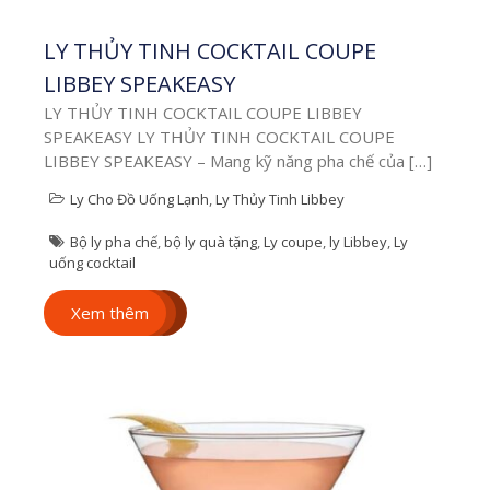
BÀI VIẾT MỚI
LY THỦY TINH COCKTAIL COUPE
NHẤT
LIBBEY SPEAKEASY
LY THỦY TINH COCKTAIL COUPE LIBBEY
SPEAKEASY LY THỦY TINH COCKTAIL COUPE
Cập nhật
LIBBEY SPEAKEASY – Mang kỹ năng pha chế của […]
thông tin
Ly Cho Đồ Uống Lạnh
,
Ly Thủy Tinh Libbey
Bộ ly pha chế
,
bộ ly quà tặng
,
Ly coupe
,
ly Libbey
,
Ly
từ các sản
uống cocktail
phẩm mới
Xem thêm
nhật và các
giới thiệu
từ chúng