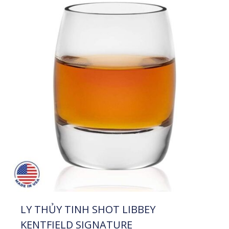
Phân Biệt Các
Loại Đế Lót Ly
Trên Thị Trường
– Nên Chọn Loại
Nào Tốt Nhất?
Phân Biệt Các Loại Đế
Lót Ly Trên Thị Trường
– Nên Chọn Loại Nào
Tốt Nhất? Đế lót ly […]
Xem thêm
LY THỦY TINH SHOT LIBBEY
KENTFIELD SIGNATURE