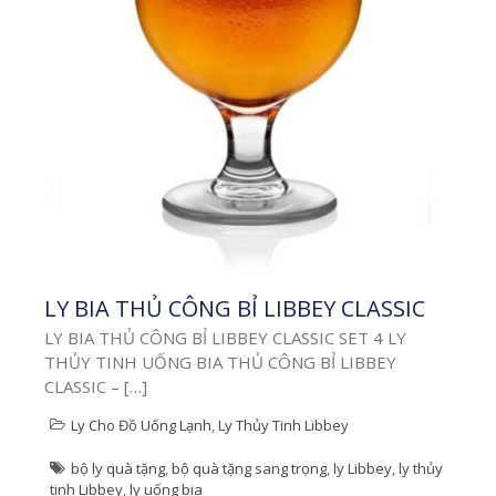
So Sánh Ly Tre –
Ly Nhựa – Ly Sứ:
Doanh Nghiệp
Nên Chọn Loại
Nào?
So Sánh Ly Tre – Ly
Nhựa – Ly Sứ: Doanh
Nghiệp Nên Chọn Loại
Nào? So sánh ly tre […]
LY BIA THỦ CÔNG BỈ LIBBEY CLASSIC
Xem thêm
LY BIA THỦ CÔNG BỈ LIBBEY CLASSIC SET 4 LY
THỦY TINH UỐNG BIA THỦ CÔNG BỈ LIBBEY
CLASSIC – […]
Ly Cho Đồ Uống Lạnh
,
Ly Thủy Tinh Libbey
bộ ly quà tặng
,
bộ quà tặng sang trọng
,
ly Libbey
,
ly thủy
tinh Libbey
,
ly uống bia