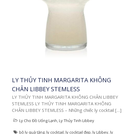
sâu, kinh
nghiệm, xu
hướng và
hướng dẫn
liên quan
đến ly cốc,
LY THỦY TINH MARGARITA KHÔNG
quà tặng
CHÂN LIBBEY STEMLESS
LY THỦY TINH MARGARITA KHÔNG CHÂN LIBBEY
doanh
STEMLESS LY THỦY TINH MARGARITA KHÔNG
CHÂN LIBBEY STEMLESS – Những chiếc ly cocktail […]
nghiệp và
Ly Cho Đồ Uống Lạnh
,
Ly Thủy Tinh Libbey
bộ ly quà tặng
,
ly cocktail
,
ly cocktail đẹp
,
ly Libbey
,
ly