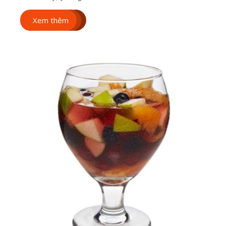
Xem thêm
Mọi thứ về Công
nghệ in chuyển
nhiệt trên ly sứ
​Mọi thứ về Công nghệ in
chuyển nhiệt trên ly sứ
(Tổng hợp bởi Vinacup –
đơn vị hơn 12 […]
Xem thêm