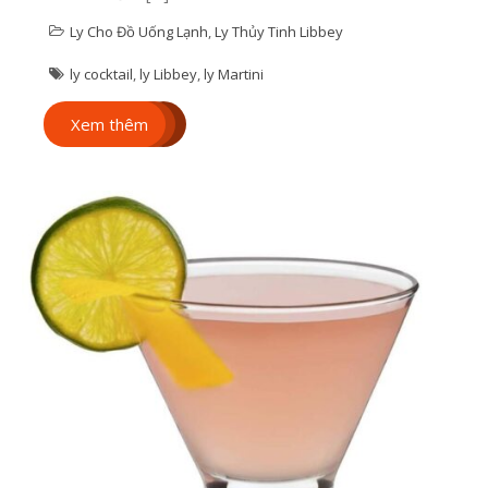
Ly Cho Đồ Uống Lạnh
,
Ly Thủy Tinh Libbey
ly cocktail
,
ly Libbey
,
ly Martini
Xem thêm
Ly cá nhân hóa –
Xu hướng quà
tặng sáng tạo, ý
nghĩa dành
riêng cho bạn
Ly Cá Nhân Hóa Cho Cá
Nhân – Tạo Dấu Ấn
Riêng Trên Từng Chiếc
Ly Ly cá nhân hóa […]
6 / 11 2025
Quà Tặng Nhân Viên
,