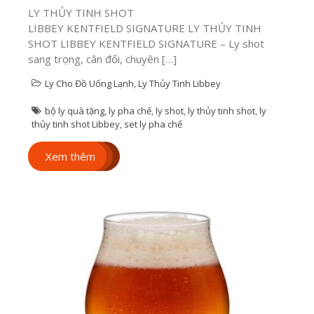
LY THỦY TINH SHOT
LIBBEY KENTFIELD SIGNATURE LY THỦY TINH
1000 Ý Tưởng In
SHOT LIBBEY KENTFIELD SIGNATURE – Ly shot
Ly Sứ: Từ Ảnh Cá
sang trọng, cân đối, chuyên […]
Nhân Đến Logo
Ly Cho Đồ Uống Lạnh
,
Ly Thủy Tinh Libbey
Doanh Nghiệp
1000 Ý Tưởng In Ly Sứ:
bộ ly quà tặng
,
ly pha chế
,
ly shot
,
ly thủy tinh shot
,
ly
Từ Ảnh Cá Nhân Đến
thủy tinh shot Libbey
,
set ly pha chế
Logo Doanh Nghiệp
Trong thời đại cá nhân
Xem thêm
hóa […]
Xem thêm