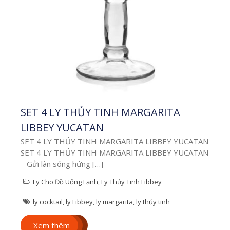
Tìm Hiểu Về
Công Nghệ Khắc
Laser Lên Bình
SET 4 LY THỦY TINH MARGARITA
Giữ Nhiệt
LIBBEY YUCATAN
Công nghệ Khắc laser
lên bình giữ nhiệt tại
SET 4 LY THỦY TINH MARGARITA LIBBEY YUCATAN
Cups.vn Bạn có tò mò
SET 4 LY THỦY TINH MARGARITA LIBBEY YUCATAN
về Công nghệ Khắc laser
– Gửi làn sóng hứng […]
lên […]
Ly Cho Đồ Uống Lạnh
,
Ly Thủy Tinh Libbey
Xem thêm
ly cocktail
,
ly Libbey
,
ly margarita
,
ly thủy tinh
Xem thêm