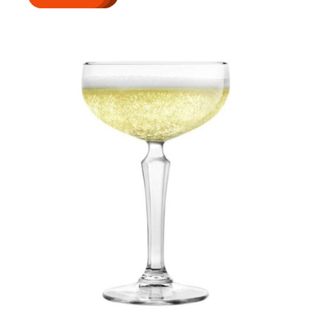
Giải Đáp Mọi
Thắc Mắc Khi
Đặt In Ly Cốc Tại
Cups.vn
Giải Đáp Mọi Thắc Mắc
Khi Đặt In Ly Cốc Tại
Cups.vn Khi có nhu cầu
đặt in ly cốc […]
Xem thêm