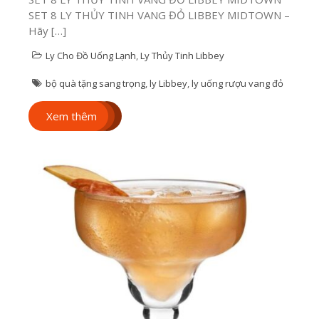
SET 8 LY THỦY TINH VANG ĐỎ LIBBEY MIDTOWN –
Hãy […]
Ly Cho Đồ Uống Lạnh
,
Ly Thủy Tinh Libbey
CÁC CÔNG NGHỆ
bộ quà tặng sang trọng
,
ly Libbey
,
ly uống rượu vang đỏ
IN ẤN TRÊN LY
SỨ TẠI CUPS –
Xem thêm
ĐƠN VỊ SỐ 1 VỀ
LY CỐC
CÁC CÔNG NGHỆ IN ẤN
TRÊN LY SỨ Hiện nay,
có rất nhiều doanh
nghiệp đang có nhu
cầu in ấn trên […]
Xem thêm