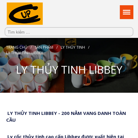
Reflect your true persionality
Custom Promotional Cups Supplier
in HCMC
TRANG CHỦ
/
SẢN PHẨM
/
LY THỦY TINH
/
LY THỦY TINH LIBBEY
LY THỦY TINH LIBBEY
Trang chủ
Sản Phẩm
LY THỦY TINH LIBBEY - 200 NĂM VANG DANH TOÀN
Dịch Vụ
CẦU
Kiến Thức
Về Cups.vn
Ly cốc thủy tinh cao cấp Libbey được xuất hiện tại