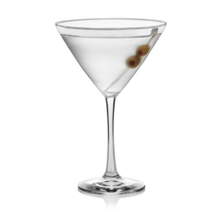
Nước In Logo Là
Quà Tặng 20/10
Ý Nghĩa Nhất
Cho Nhân Viên?
Vì Sao Ly Uống Nước In
Logo Là Món Quà 20-10
Ý Nghĩa Nhất Dành
Tặng Nhân Viên? Ngày
20/10 […]
8 / 10 2025
Kiến Thức Quà Tặng Ý
Nghĩa | Cẩm Nang Chọn
Quà Doanh Nghiệp
,
Quà
Tặng Nhân Viên
in ly sứ theo yêu cầu
,
ly giữ nhiệt in tên
,
ly tre
in logo
,
ly uống nước in
logo
,
quà tặng 20/10 ý
nghĩa cho nhân viên
,
quà tặng doanh nghiệp