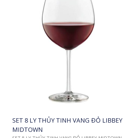
Công Nghệ In
Trên Mọi Chất
Liệu – Tem Đa
Năng Bám Chặt
Trên Mọi Vật
Liệu
Công Nghệ In Trên Mọi
Chất Liệu – Đập Tan Mọi
Giới Hạn Ngành In Với
10 năm trong nghề, […]
Xem thêm
SET 8 LY THỦY TINH VANG ĐỎ LIBBEY
MIDTOWN
SET 8 LY THỦY TINH VANG ĐỎ LIBBEY MIDTOWN