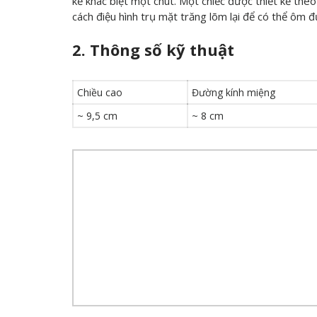
kế khác biệt một chút. Một chiếc được thiết kế theo
cách điệu hình trụ mặt trăng lõm lại để có thể ôm đượ
2. Thông số kỹ thuật
Chiều cao
Đường kính miệng
~ 9,5 cm
~ 8 cm