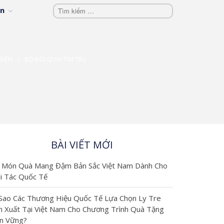
vn
BIẾN
/
BỘ ĐÔI QUAI TIM TRỤ
KIẾN THỨC -
BLOG
Kiến thức -
BÀI VIẾT MỚI
Blog
là khu
 Món Quà Mang Đậm Bản Sắc Việt Nam Dành Cho
vực chia sẻ
i Tác Quốc Tế
kiến thức
 Sao Các Thương Hiệu Quốc Tế Lựa Chọn Ly Tre
n Xuất Tại Việt Nam Cho Chương Trình Quà Tặng
chuyên
n Vững?