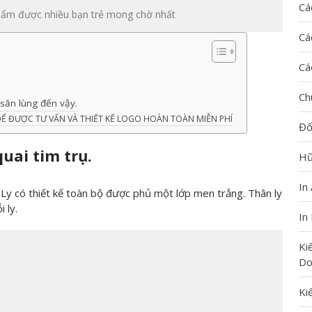
Cá
phẩm được nhiều bạn trẻ mong chờ nhất
Cá
Cá
Ch
 săn lùng đến vậy.
ĐỂ ĐƯỢC TƯ VẤN VÀ THIẾT KẾ LOGO HOÀN TOÀN MIỄN PHÍ
Đố
quai tim trụ.
Hũ
In
 Ly có thiết kế toàn bộ được phủ một lớp men trắng. Thân ly
 ly.
In
Ki
Do
Ki