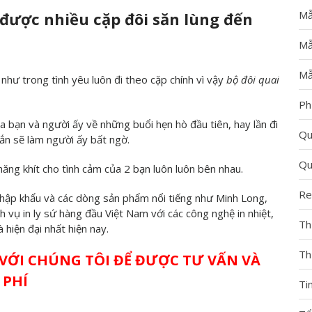
Mẫ
ại được nhiều cặp đôi săn lùng đến
Mẫ
Mẫ
 như trong tình yêu luôn đi theo cặp chính vì vậy
bộ đôi quai
Ph
a bạn và người ấy về những buổi hẹn hò đầu tiên, hay lần đi
Qu
hắn sẽ làm người ấy bất ngờ.
Qu
hăng khít cho tình cảm của 2 bạn luôn luôn bên nhau.
Re
hập khẩu và các dòng sản phẩm nổi tiếng như Minh Long,
 vụ in ly sứ hàng đầu Việt Nam với các công nghệ in nhiệt,
Th
 hiện đại nhất hiện nay.
Th
VỚI CHÚNG TÔI ĐỂ ĐƯỢC TƯ VẤN VÀ
 PHÍ
Ti