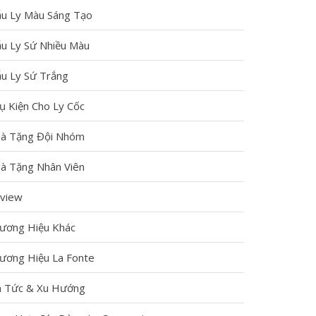
Nhất?
In
So
u Ly Màu Sáng Tạo
Ly
Sánh
Phân
Sứ:
Ly
Biệt
Từ
Tre
u Ly Sứ Nhiều Màu
Các
Ảnh
–
Loại
Cá
Ly
Đế
u Ly Sứ Trắng
Nhân
Nhựa
Lót
Đến
–
Ly
ụ Kiện Cho Ly Cốc
Logo
Ly
Trên
Doanh
Sứ:
Thị
à Tặng Đội Nhóm
Nghiệp
Doanh
Trường
Trong
Nghiệp
–
à Tặng Nhân Viên
thời
Nên
Nên
đại
Chọn
Chọn
view
cá
Loại
Loại
nhân
Nào?
Nào
hóa
ương Hiệu Khác
So
Tốt
[…]
sánh
Nhất?
ly
ương Hiệu La Fonte
Đế
Xem
tre
lót
thêm
[…]
ly
n Tức & Xu Hướng
[…]
Xem