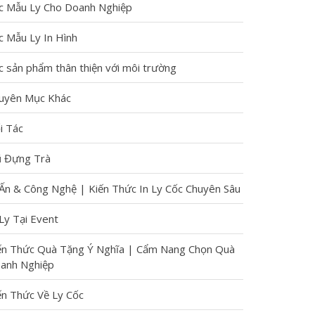
c Mẫu Ly Cho Doanh Nghiệp
in ấn. Mục
c Mẫu Ly In Hình
tiêu của
c sản phẩm thân thiện với môi trường
Cups.vn là
uyên Mục Khác
để
giúp
i Tác
khách
 Đựng Trà
hàng hiểu
 Ấn & Công Nghệ | Kiến Thức In Ly Cốc Chuyên Sâu
 Ly Tại Event
hơn, giải
ến Thức Quà Tặng Ý Nghĩa | Cẩm Nang Chọn Quà
đáp thắc
anh Nghiệp
mắc và
ến Thức Về Ly Cốc