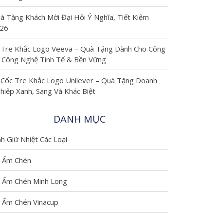
à Tặng Khách Mời Đại Hội Ý Nghĩa, Tiết Kiệm
sâu, kinh
26
nghiệm, xu
 Tre Khắc Logo Veeva – Quà Tặng Dành Cho Công
 Công Nghệ Tinh Tế & Bền Vững
hướng và
 Cốc Tre Khắc Logo Unilever – Quà Tặng Doanh
hướng dẫn
hiệp Xanh, Sang Và Khác Biệt
liên quan
DANH MỤC
đến ly cốc,
nh Giữ Nhiệt Các Loại
quà tặng
 Ấm Chén
 Ấm Chén Minh Long
doanh
 Ấm Chén Vinacup
nghiệp và