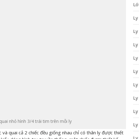
Ló
Ly
Ly
Ly
Ly
Ly
Ly
Ly
Ly
uai nhỏ hình 3/4 trái tim trên mỗi ly
Ly
và quai cả 2 chiếc đều giống nhau chỉ có thân ly được thiết
Ly