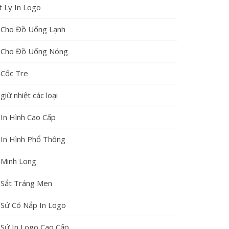
nắm bắt
t Ly In Logo
 Cho Đồ Uống Lạnh
các thông
 Cho Đồ Uống Nóng
tin mới
 Cốc Tre
nhất về
 giữ nhiệt các loại
công nghệ
 In Hình Cao Cấp
in ấn, quà
 In Hình Phổ Thông
tặng.
 Minh Long
 Sắt Tráng Men
 Sứ Có Nắp In Logo
Phân
1000
So
 Sứ In Logo Cao Cấp