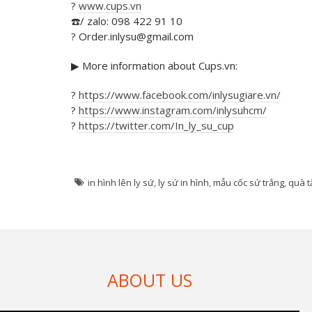
?
www.cups.vn
☎️
/ zalo: 098 422 91 10
?
Order.inlysu@gmail.com
▶
More information about Cups.vn:
?
https://www.facebook.com/inlysugiare.vn/
?
https://www.instagram.com/inlysuhcm/
?
https://twitter.com/In_ly_su_cup
in hình lên ly sứ
,
ly sứ in hình
,
mẫu cốc sứ trắng
,
quà t
ABOUT US