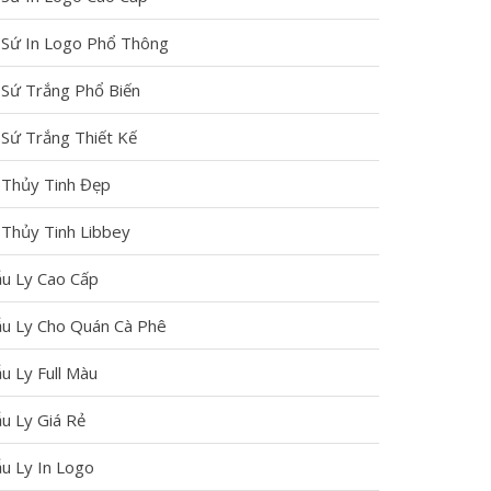
Biệt
Ý
Sánh
 Sứ In Logo Phổ Thông
Các
Tưởng
Ly
Loại
In
Tre
 Sứ Trắng Phổ Biến
Đế
Ly
–
 Sứ Trắng Thiết Kế
Lót
Sứ:
Ly
Ly
Từ
Nhựa
 Thủy Tinh Đẹp
Trên
Ảnh
–
 Thủy Tinh Libbey
Thị
Cá
Ly
Trường
Nhân
Sứ:
u Ly Cao Cấp
–
Đến
Doanh
u Ly Cho Quán Cà Phê
Nên
Logo
Nghiệp
Chọn
Doanh
Nên
u Ly Full Màu
Loại
Nghiệp
Chọn
u Ly Giá Rẻ
Nào
1000
Loại
Ý
Tốt
Nào?
u Ly In Logo
Tưởng