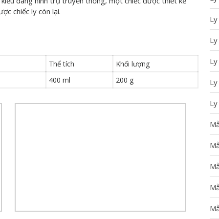
 kiểu dáng hình trụ truyền thống, một chiếc được thiết kế
c chiếc ly còn lại.
Ly
Ly
Ly
Thể tích
Khối lượng
400 ml
200 g
Ly
Ly
Mẫ
Mẫ
Mẫ
Mẫ
Mẫ