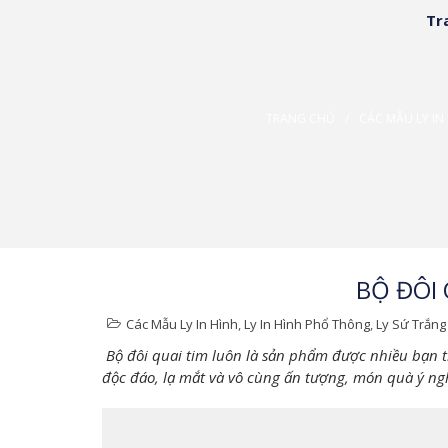
Tr
Reflect your true persionality
Custom Promotional Cups Supplier in HC
TRANG CHỦ
/
CÁC MẪU LY IN
BỘ ĐÔI 
Các Mẫu Ly In Hình
,
Ly In Hình Phổ Thông
,
Ly Sứ Trắng
Bộ đôi quai tim luôn là sản phẩm được nhiều bạn trẻ
độc đáo, lạ mắt và vô cùng ấn tượng, món quà ý ng