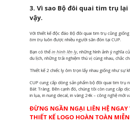
3. Vì sao Bộ đôi quai tim trụ l
vậy.
Với thiết kế độc đáo Bộ đôi quai tim trụ cũng giống
tim
trụ
luôn được nhiều người săn đón tại CUP.
Bạn có thể
in hình lên ly
, những hình ảnh ý nghĩa củ
du lịch, những trải nghiệm thú vị cùng nhau, chắc c
Thiết kế 2 chiếc ly ôm trọn lấy nhau giống như sự k
CUP cung cấp dòng sản phẩm bộ đôi quai tim trụ n
Bát Tràng. Bên cạnh đó, chúng tôi còn cung cấp dịch
in lụa, in nung decal, in vàng 24k – công nghệ mới và
ĐỪNG NGẦN NGẠI LIÊN HỆ NGAY 
THIẾT KẾ LOGO HOÀN TOÀN MIỄN