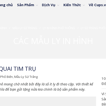
ang chủ
Sản Phẩm
Dịch Vụ
Kiến Thức
Về Cups.
MC
 HÌNH
/
MẪU LY SỨ TRẮNG
/
LY IN HÌNH PHỔ THÔNG
/
LY SỨ TRẮNG PHỔ 
CÁC MẪU LY IN HÌNH
QUAI TIM TRỤ
 Phổ Biến
,
Mẫu Ly Sứ Trắng
10
Đố
 mong chờ nhất bởi đây là số ít ly đi theo cặp. Với thiết kế
hĩa để bạn gửi tặng nửa kia chính là bộ sản phẩm này.
Vì
Sả
Bề