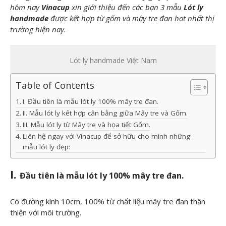
hôm nay
Vinacup
xin giới thiệu đến các bạn 3 mẫu
Lót ly
handmade
được kết hợp từ gốm và mây tre đan hot nhất thị
Kiến thức -
trường hiện nay.
Blog
là khu
Lót ly handmade Việt Nam
vực chia sẻ
Table of Contents
kiến thức
I. Đầu tiên là mẫu lót ly 100% mây tre đan.
II. Mẫu lót ly kết hợp cân bằng giữa Mây tre và Gốm.
chuyên
III. Mẫu lót ly từ Mây tre và họa tiết Gốm.
Liên hệ ngay với Vinacup để sở hữu cho mình những
sâu, kinh
mẫu lót ly đẹp:
nghiệm, xu
I.
Đầu tiên là mẫu lót ly 100% mây tre đan.
hướng và
Có đường kính 10cm, 100% từ chất liệu mây tre đan thân
thiện với môi trường.
hướng dẫn