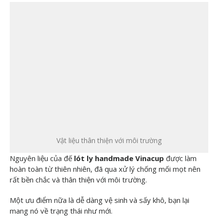
liên quan
đến ly cốc,
quà tặng
doanh
nghiệp và
in ấn. Mục
Vật liệu thân thiện với môi trường
Nguyên liệu của đế
lót ly handmade Vinacup
được làm
tiêu của
hoàn toàn từ thiên nhiên, đã qua xử lý chống mối mọt nên
rất bền chắc và thân thiện với môi trường.
Cups.vn là
Một ưu điểm nữa là dễ dàng vệ sinh và sấy khô, bạn lại
để
giúp
mang nó về trạng thái như mới.