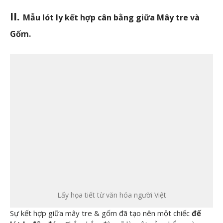
khách
II.
Mẫu lót ly kết hợp cân bằng giữa Mây tre và
Gốm.
hàng hiểu
hơn, giải
đáp thắc
mắc và
nắm bắt
các thông
tin mới
Lấy họa tiết từ văn hóa người Việt
nhất về
Sự kết hợp giữa mây tre & gốm đã tạo nên một chiếc
đế