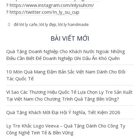
?
https://www.instagram.com/inlysuhcm/
?
https://twitter.com/In_ly_su_cup
1000 Ý Tưởng In
đế lót ly cafe
,
lót ly đẹp
,
lót ly handmade
Ly Sứ: Từ Ảnh Cá
BÀI VIẾT MỚI
Nhân Đến Logo
Doanh Nghiệp
Quà Tặng Doanh Nghiệp Cho Khách Nước Ngoài: Những
1000 Ý Tưởng In Ly Sứ:
Điều Cần Biết Để Doanh Nghiệp Ghi Dấu Ấn Khó Quên
Từ Ảnh Cá Nhân Đến
Logo Doanh Nghiệp
10 Món Quà Mang Đậm Bản Sắc Việt Nam Dành Cho Đối
Trong thời đại cá nhân
Tác Quốc Tế
hóa […]
Vì Sao Các Thương Hiệu Quốc Tế Lựa Chọn Ly Tre Sản Xuất
Xem thêm
Tại Việt Nam Cho Chương Trình Quà Tặng Bền Vững?
Quà Tặng Khách Mời Đại Hội Ý Nghĩa, Tiết Kiệm 2026
Ly Tre Khắc Logo Veeva – Quà Tặng Dành Cho Công Ty
Công Nghệ Tinh Tế & Bền Vững