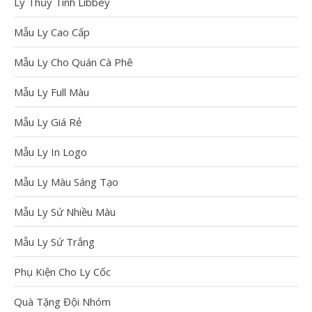
Ly Thủy Tinh Libbey
Liệu – Tem Đa
Năng Bám Chặt
Mẫu Ly Cao Cấp
Trên Mọi Vật
Mẫu Ly Cho Quán Cà Phê
Liệu
Công Nghệ In Trên Mọi
Mẫu Ly Full Màu
Chất Liệu – Đập Tan Mọi
Giới Hạn Ngành In Với
Mẫu Ly Giá Rẻ
10 năm trong nghề, […]
Mẫu Ly In Logo
Xem thêm
Mẫu Ly Màu Sáng Tạo
Mẫu Ly Sứ Nhiều Màu
Mẫu Ly Sứ Trắng
CÁC CÔNG NGHỆ
IN ẤN TRÊN LY
Phụ Kiện Cho Ly Cốc
SỨ TẠI CUPS –
ĐƠN VỊ SỐ 1 VỀ
Quà Tặng Đội Nhóm