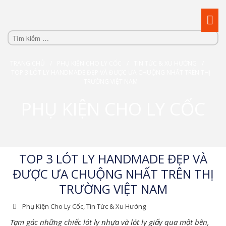
Reflect your true persionality
Custom Promotional Cups Supplier in HCMC
TRANG CHỦ
/
PHỤ KIỆN CHO LY CỐC
/
TIN TỨC & XU HƯỚNG
/
TOP 3 LÓT LY HANDMADE ĐẸP VÀ ĐƯỢC ƯA CHUỘNG NHẤT TRÊN THỊ
TRƯỜNG VIỆT NAM
PHỤ KIỆN CHO LY CỐC
Trang chủ
Sản Phẩm
Dịch Vụ
Kiến Thức
TOP 3 LÓT LY HANDMADE ĐẸP VÀ
Về Cups.vn
ĐƯỢC ƯA CHUỘNG NHẤT TRÊN THỊ
TRƯỜNG VIỆT NAM
KIẾN THỨC -
Phụ Kiện Cho Ly Cốc
,
Tin Tức & Xu Hướng
BLOG
Tạm gác những chiếc lót ly nhựa và lót ly giấy qua một bên,