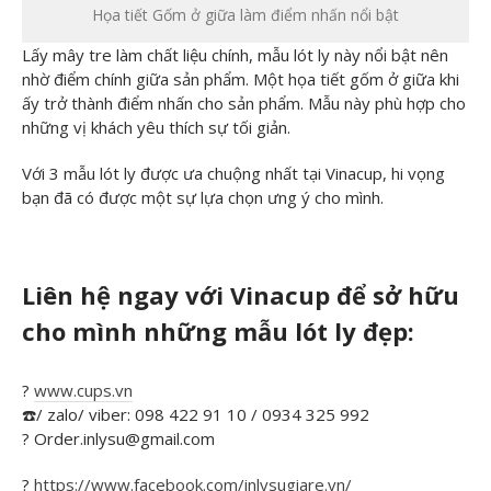
Họa tiết Gốm ở giữa làm điểm nhấn nổi bật
Lấy mây tre làm chất liệu chính, mẫu lót ly này nổi bật nên
nhờ điểm chính giữa sản phẩm. Một họa tiết gốm ở giữa khi
Phân Biệt Các
ấy trở thành điểm nhấn cho sản phẩm. Mẫu này phù hợp cho
những vị khách yêu thích sự tối giản.
Loại Đế Lót Ly
Trên Thị Trường
Với 3 mẫu lót ly được ưa chuộng nhất tại Vinacup, hi vọng
– Nên Chọn Loại
bạn đã có được một sự lựa chọn ưng ý cho mình.
Nào Tốt Nhất?
Phân Biệt Các Loại Đế
Lót Ly Trên Thị Trường
Liên hệ ngay với Vinacup để sở hữu
– Nên Chọn Loại Nào
Tốt Nhất? Đế lót ly […]
cho mình những mẫu lót ly đẹp:
Xem thêm
?
www.cups.vn
☎️
/ zalo/ viber: 098 422 91 10 / 0934 325 992
?
Order.inlysu@gmail.com
?
https://www.facebook.com/inlysugiare.vn/