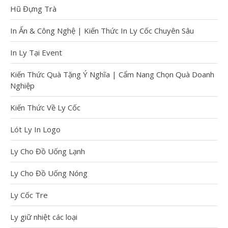
Nào?
Hũ Đựng Trà
So Sánh Ly Tre – Ly
Nhựa – Ly Sứ: Doanh
In Ấn & Công Nghệ | Kiến Thức In Ly Cốc Chuyên Sâu
Nghiệp Nên Chọn Loại
Nào? So sánh ly tre […]
In Ly Tại Event
Xem thêm
Kiến Thức Quà Tặng Ý Nghĩa | Cẩm Nang Chọn Quà Doanh
Nghiệp
Kiến Thức Về Ly Cốc
Mọi thứ về Công
Lót Ly In Logo
nghệ in chuyển
nhiệt trên ly sứ
Ly Cho Đồ Uống Lạnh
​Mọi thứ về Công nghệ in
chuyển nhiệt trên ly sứ
Ly Cho Đồ Uống Nóng
(Tổng hợp bởi Vinacup –
đơn vị hơn 12 […]
Ly Cốc Tre
Xem thêm
Ly giữ nhiệt các loại