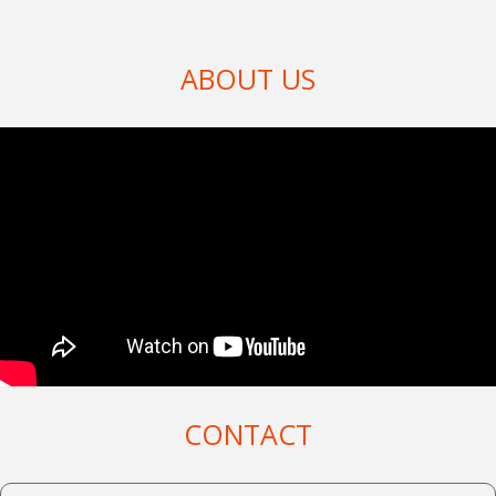
Xem thêm
ABOUT US
Giải Đáp Mọi
Thắc Mắc Khi
Đặt In Ly Cốc Tại
Cups.vn
Giải Đáp Mọi Thắc Mắc
Khi Đặt In Ly Cốc Tại
Cups.vn Khi có nhu cầu
đặt in ly cốc […]
Xem thêm
CONTACT