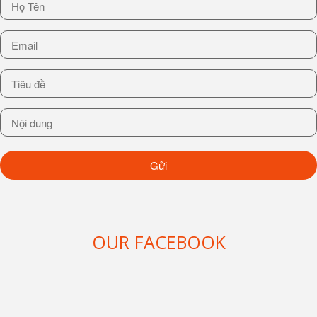
BÀI VIẾT MỚI
NHẤT
Cập nhật
thông tin
từ các sản
phẩm mới
nhật và các
OUR FACEBOOK
giới thiệu
từ chúng