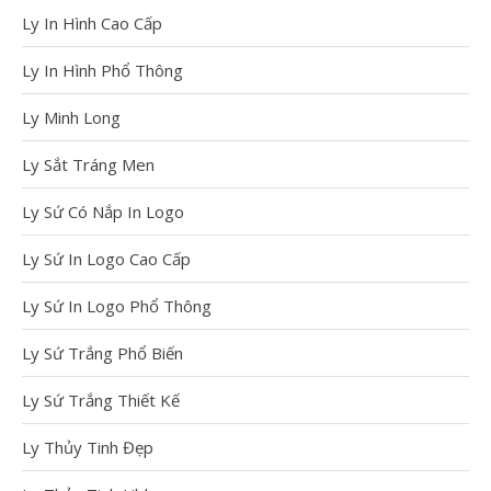
Ly In Hình Cao Cấp
Ly In Hình Phổ Thông
Dịch Vụ Khắc
Ly Minh Long
Laser Lên Ly Tre
Theo Yêu Cầu
Ly Sắt Tráng Men
Tại Hcm
Ly Sứ Có Nắp In Logo
Địa Chỉ Khắc Laser Lên
Ly Tre Ở Hcm Bạn
Ly Sứ In Logo Cao Cấp
đang tìm địa chỉ để
khắc laser lên ly tre […]
Ly Sứ In Logo Phổ Thông
Xem thêm
Ly Sứ Trắng Phổ Biến
Ly Sứ Trắng Thiết Kế
Công Nghệ In
Ly Thủy Tinh Đẹp
Trên Mọi Chất