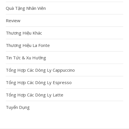
LY CỐC
Quà Tặng Nhân Viên
CÁC CÔNG NGHỆ IN ẤN
TRÊN LY SỨ Hiện nay,
Review
có rất nhiều doanh
nghiệp đang có nhu
Thương Hiệu Khác
cầu in ấn trên […]
Xem thêm
Thương Hiệu La Fonte
Tin Tức & Xu Hướng
Tìm Hiểu Về
Tổng Hợp Các Dòng Ly Cappuccino
Công Nghệ Khắc
Tổng Hợp Các Dòng Ly Espresso
Laser Lên Bình
Giữ Nhiệt
Tổng Hợp Các Dòng Ly Latte
Công nghệ Khắc laser
Tuyển Dụng
lên bình giữ nhiệt tại
Cups.vn Bạn có tò mò
về Công nghệ Khắc laser
lên […]