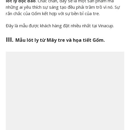
lót ly độc đáo
. Chắc chắn, đây sẽ là một sản phẩm mà
công nghệ
những ai yêu thích sự sáng tạo đều phải trầm trồ vì nó. Sự
rắn chắc của Gốm kết hợp với sự bền bỉ của tre.
in ấn, quà
Đây là mẫu được khách hàng đặt nhiều nhất tại Vinacup.
tặng.
III.
Mẫu lót ly từ Mây tre và họa tiết Gốm.