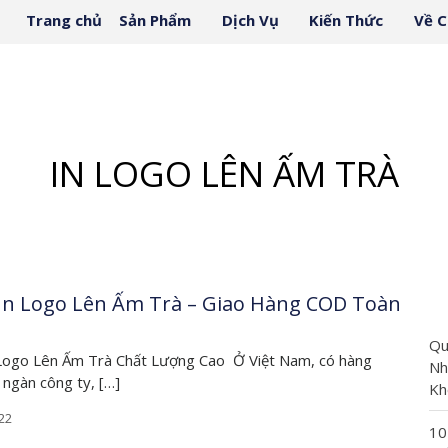
Trang chủ
Sản Phẩm
Dịch Vụ
Kiến Thức
Về C
MC
TRANG CHỦ
/
IN LOGO LÊN ẤM TRÀ
IN LOGO LÊN ẤM TRÀ
 In Logo Lên Ấm Trà – Giao Hàng COD Toàn
Qu
 Logo Lên Ấm Trà Chất Lượng Cao Ở Việt Nam, có hàng
Nh
 ngàn công ty, […]
Kh
22
10