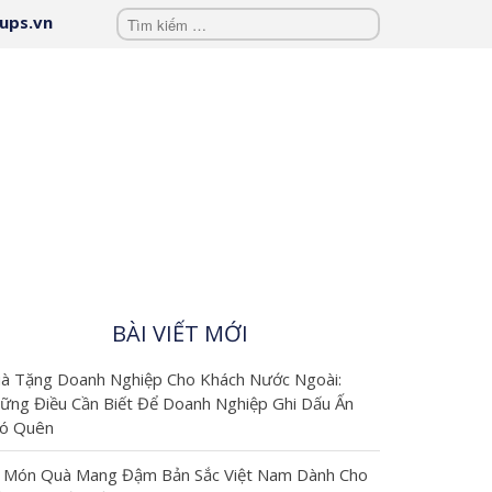
ups.vn
KIẾN THỨC -
BLOG
Kiến thức -
Blog
là khu
vực chia sẻ
BÀI VIẾT MỚI
kiến thức
à Tặng Doanh Nghiệp Cho Khách Nước Ngoài:
ững Điều Cần Biết Để Doanh Nghiệp Ghi Dấu Ấn
chuyên
ó Quên
sâu, kinh
 Món Quà Mang Đậm Bản Sắc Việt Nam Dành Cho