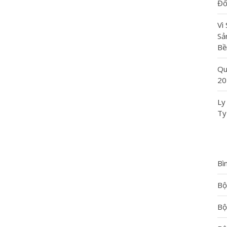
Đố
Vì
Sả
Bề
Qu
20
Ly
Ty
Bì
Bộ
Bộ