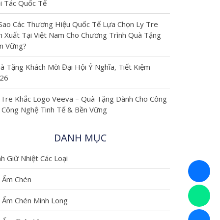
i Tác Quốc Tế
nghiệm, xu
 Sao Các Thương Hiệu Quốc Tế Lựa Chọn Ly Tre
hướng và
n Xuất Tại Việt Nam Cho Chương Trình Quà Tặng
n Vững?
hướng dẫn
à Tặng Khách Mời Đại Hội Ý Nghĩa, Tiết Kiệm
26
liên quan
 Tre Khắc Logo Veeva – Quà Tặng Dành Cho Công
đến ly cốc,
 Công Nghệ Tinh Tế & Bền Vững
quà tặng
DANH MỤC
doanh
nh Giữ Nhiệt Các Loại
nghiệp và
 Ấm Chén
 Ấm Chén Minh Long
in ấn. Mục