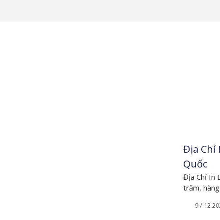
Reflect your true persionality
Custom Promotional Cups Supplier in HC
Địa Chỉ
Quốc
Địa Chỉ In
trăm, hàng
9 / 12 20