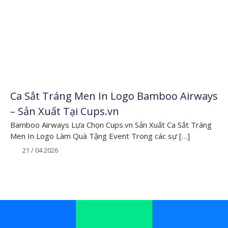
vực chia sẻ
kiến thức
chuyên
sâu, kinh
Ca Sắt Tráng Men In Logo Bamboo Airways
nghiệm, xu
– Sản Xuất Tại Cups.vn
hướng và
Bamboo Airways Lựa Chọn Cups.vn Sản Xuất Ca Sắt Tráng
Men In Logo Làm Quà Tặng Event Trong các sự […]
hướng dẫn
21 / 04 2026
liên quan
đến ly cốc,